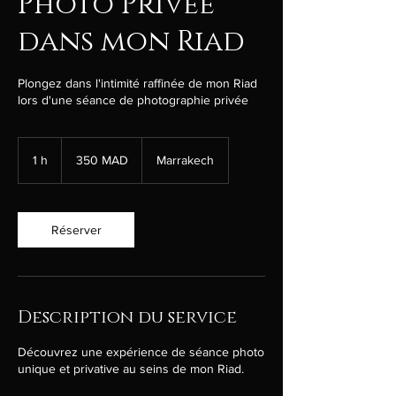
Photo Privée
dans mon Riad
Plongez dans l'intimité raffinée de mon Riad
lors d'une séance de photographie privée
350
dirhams
1 h
1
350 MAD
Marrakech
marocains
Réserver
Description du service
Découvrez une expérience de séance photo
unique et privative au seins de mon Riad.